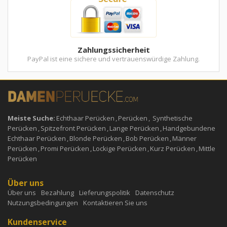
Zahlungssicherheit
PayPal ist eine sichere und vertrauenswürdige Zahlung.
Meiste Suche:
Echthaar Perücken
,
Perücken
,
Synthetische
Perücken
,
Spitzefront Perücken
,
Lange Perücken
,
Handgebundene
Echthaar Perücken
,
Blonde Perücken
,
Bob Perücken
,
Männer
Perücken
,
Promi Perücken
,
Lockige Perücken
,
Kurz Perücken
,
Mittle
Perücken
Über uns
Über uns
Bezahlung
Lieferungspolitik
Datenschutz
Nutzungsbedingungen
Kontaktieren Sie uns
Kundenservice