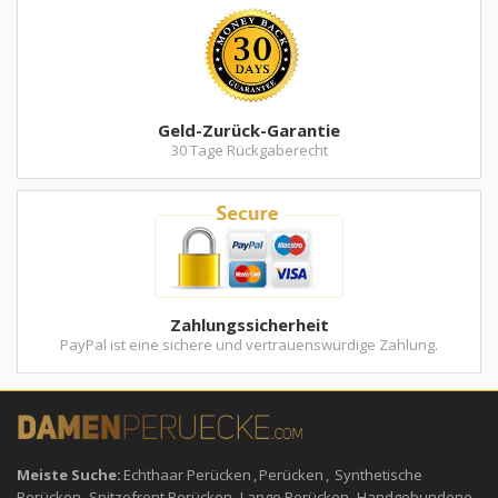
Geld-Zurück-Garantie
30 Tage Rückgaberecht
Zahlungssicherheit
PayPal ist eine sichere und vertrauenswürdige Zahlung.
Meiste Suche:
Echthaar Perücken
,
Perücken
,
Synthetische
Perücken
,
Spitzefront Perücken
,
Lange Perücken
,
Handgebundene