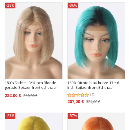
-28%
-36%
180% Dichte 13*6 Inch Blonde
180% Dichte blau kurze 13 * 6
gerade Spitzenfront echthaar
Inch Spitzenfront Echthaar
Perücke
Perücke mit Babyhaar
(4)
222,00 €
310,00 €
207,00 €
324,00 €
-23%
-57%