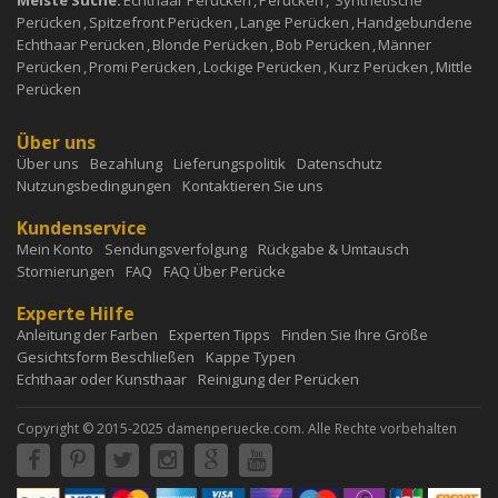
Meiste Suche:
Echthaar Perücken
,
Perücken
,
Synthetische
Perücken
,
Spitzefront Perücken
,
Lange Perücken
,
Handgebundene
Echthaar Perücken
,
Blonde Perücken
,
Bob Perücken
,
Männer
Perücken
,
Promi Perücken
,
Lockige Perücken
,
Kurz Perücken
,
Mittle
Perücken
Über uns
Über uns
Bezahlung
Lieferungspolitik
Datenschutz
Nutzungsbedingungen
Kontaktieren Sie uns
Kundenservice
Mein Konto
Sendungsverfolgung
Rückgabe & Umtausch
Stornierungen
FAQ
FAQ Über Perücke
Experte Hilfe
Anleitung der Farben
Experten Tipps
Finden Sie Ihre Größe
Gesichtsform Beschließen
Kappe Typen
Echthaar oder Kunsthaar
Reinigung der Perücken
Copyright © 2015-2025 damenperuecke.com. Alle Rechte vorbehalten