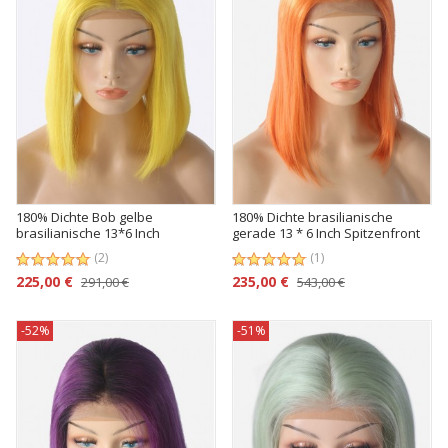
180% Dichte Bob gelbe
180% Dichte brasilianische
brasilianische 13*6 Inch
gerade 13 * 6 Inch Spitzenfront
Spitzenfront echthaar Perücke
Perücke
(2)
(1)
225,00 €
235,00 €
291,00 €
543,00 €
-52%
-51%