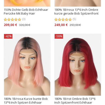
150% Dichte Gelb Bob Echthaar
180% 1B/rosa 13*6 Inch Ombre
Perücke Mit Baby Hair
kurze gerade Bob Spitzenfront
Perücke
(3)
(5)
209,00 €
249,00 €
326,00 €
293,00 €
-42%
-58%
180% 1B/rosa Kurze bunte Bob
180% 1B/rot Ombre Bob 13*6
13*6 Inch Spitzen Echthaar
Inch Spitzenfront Echthaar