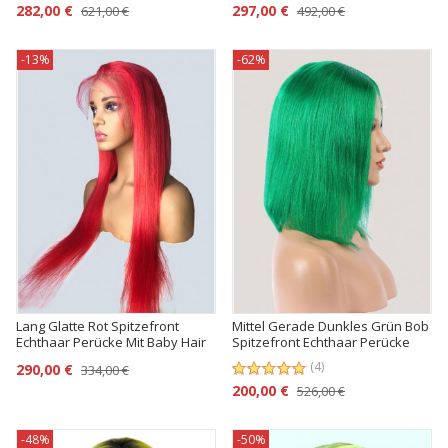
282,00 €
297,00 €
621,00 €
492,00 €
-13%
-62%
Lang Glatte Rot Spitzefront
Mittel Gerade Dunkles Grün Bob
Echthaar Perücke Mit Baby Hair
Spitzefront Echthaar Perücke
(4)
290,00 €
334,00 €
200,00 €
526,00 €
-48%
-50%