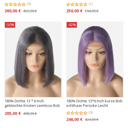
Perücke
Perücke
(9)
(1)
260,00 €
250,00 €
450,00 €
594,00 €
-50%
-42%
180% Dichte 13 * 6 Inch
180% Dichte 13*6 Inch kurze Bob
gebleichte Knoten Leimlose Bob
echthaar Perücke Leicht
Perücken mit Babyhaar
gebleichte Knoten
(9)
205,00 €
408,00 €
246,00 €
424,00 €