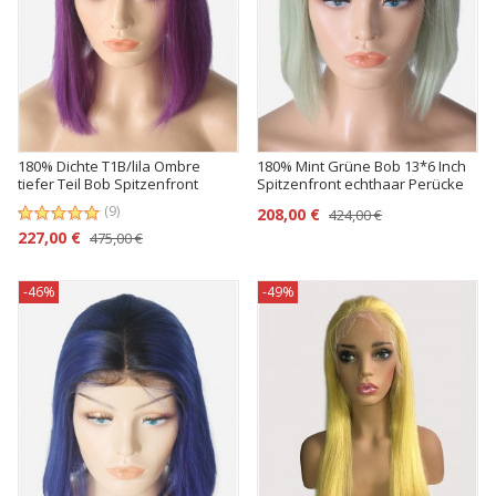
180% Dichte T1B/lila Ombre
180% Mint Grüne Bob 13*6 Inch
tiefer Teil Bob Spitzenfront
Spitzenfront echthaar Perücke
Perücke 13*6 Inch
(9)
208,00 €
424,00 €
227,00 €
475,00 €
-46%
-49%