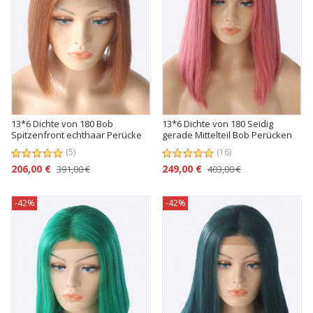
13*6 Dichte von 180 Bob
13*6 Dichte von 180 Seidig
Spitzenfront echthaar Perücke
gerade Mittelteil Bob Perücken
mit keinem Klebeband
(5)
(16)
206,00 €
249,00 €
391,00 €
403,00 €
-42%
-42%