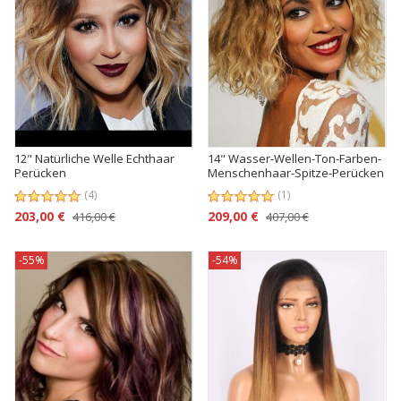
12" Natürliche Welle Echthaar
14" Wasser-Wellen-Ton-Farben-
Perücken
Menschenhaar-Spitze-Perücken
(4)
(1)
203,00 €
209,00 €
416,00 €
407,00 €
-55%
-54%