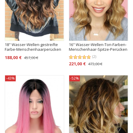
18" Wasser-Wellen-gestreifte
16" Wasser-Wellen-Ton-Farben-
Farbe-Menschenhaarperücken
Menschenhaar-Spitze-Perücken
(2)
188,00 €
457,00 €
221,00 €
473,00 €
-43%
-52%