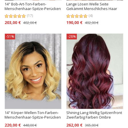
14" Bob-Art-Ton-Farben-
Lange Lösen Welle Seite
Menschenhaar-Spitze-Perücken
Gekämmt Menschliches Haar
(17)
(4)
203,00 €
190,00 €
402,00 €
402,00 €
-51%
-28%
14" Körper-Wellen-Ton-Farben-
Shining Lang Wellig Spitzenfront
Menschenhaar-Spitze-Perücken
Zweifarbig Farben Ombre
Perücken
220,00 €
262,00 €
448,00 €
365,00 €