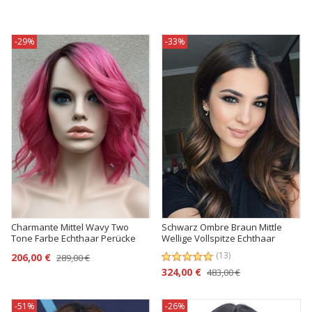
-29%
-33%
Charmante Mittel Wavy Two
Schwarz Ombre Braun Mittle
Tone Farbe Echthaar Perücke
Wellige Vollspitze Echthaar
Perücke
(13)
206,00 €
289,00 €
324,00 €
483,00 €
-51%
-26%