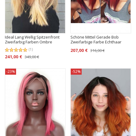
Ideal Lang Wellig Spitzenfront
Schöne Mittel Gerade Bob
Zweifarbig Farben Ombre
Zweifarbige Farbe Echthaar
Perücken
Perücke
(1)
207,00 €
316,00 €
241,00 €
349,00 €
-23%
-52%