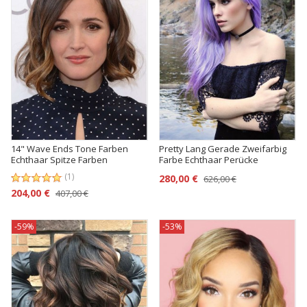
14" Wave Ends Tone Farben
Pretty Lang Gerade Zweifarbig
Echthaar Spitze Farben
Farbe Echthaar Perücke
(1)
280,00 €
626,00 €
204,00 €
407,00 €
-59%
-53%