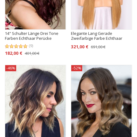
14" Schulter Länge Drei Tone
Elegante Lang Gerade
Farben Echthaar Perücke
Zweifarbige Farbe Echthaar
Perücke
(9)
321,00 €
691,00 €
182,00 €
401,00 €
-46%
-52%