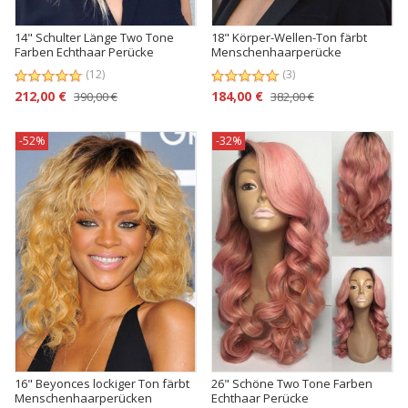
14" Schulter Länge Two Tone
18" Körper-Wellen-Ton färbt
Farben Echthaar Perücke
Menschenhaarperücke
(12)
(3)
212,00 €
184,00 €
390,00 €
382,00 €
-52%
-32%
16" Beyonces lockiger Ton färbt
26" Schöne Two Tone Farben
Menschenhaarperücken
Echthaar Perücke