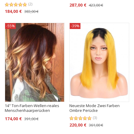
(2)
287,00 €
423,00 €
184,00 €
383,00 €
-55%
-39%
14" Ton-Farben-Wellen-reales
Neueste Mode Zwei Farben
Menschenhaarperücken
Ombre Perücke
(3)
174,00 €
391,00 €
220,00 €
361,00 €