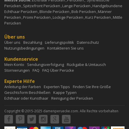
Meiste Suche:
Echthaar Perücken
,
Perücken
,
Synthetische
Perücken
,
Spitzefront Perücken
,
Lange Perücken
,
Handgebundene
Echthaar Perücken
,
Blonde Perücken
,
Bob Perücken
,
Männer
Perücken
,
Promi Perücken
,
Lockige Perücken
,
Kurz Perücken
,
Mittle
Perücken
Über uns
Über uns
Bezahlung
Lieferungspolitik
Datenschutz
Nutzungsbedingungen
Kontaktieren Sie uns
Kundenservice
Mein Konto
Sendungsverfolgung
Rückgabe & Umtausch
Stornierungen
FAQ
FAQ Über Perücke
Experte Hilfe
Anleitung der Farben
Experten Tipps
Finden Sie Ihre Größe
Gesichtsform Beschließen
Kappe Typen
Echthaar oder Kunsthaar
Reinigung der Perücken
Copyright © 2015-2025 damenperuecke.com. Alle Rechte vorbehalten