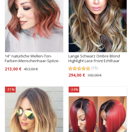
14" natürliche Wellen-Ton-
Lange Schwarz Ombre Blond
Farben-Menschenhaar-Spitze-
Highlight Lace Front Echthaar
Perücken
Perücke
(15)
213,00 €
453,00 €
294,00 €
392,00 €
-31%
-34%