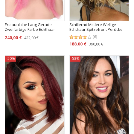
Erstaunliche Lang Gerade
Schillernd Mittlere Wellige
Zweifarbige Farbe Echthaar
Echthaar Spitzefront Perücke
Perücke
(6)
240,00 €
422,00 €
188,00 €
390,00 €
-50%
-53%