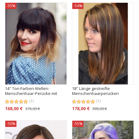
-55%
-54%
14" Ton-Farben-Wellen-
18" Länge gestreifte
Menschenhaar-Perücke mit
Menschenhaarperücken
Pony
(1)
(1)
168,00 €
178,00 €
376,00 €
389,00 €
-50%
-55%