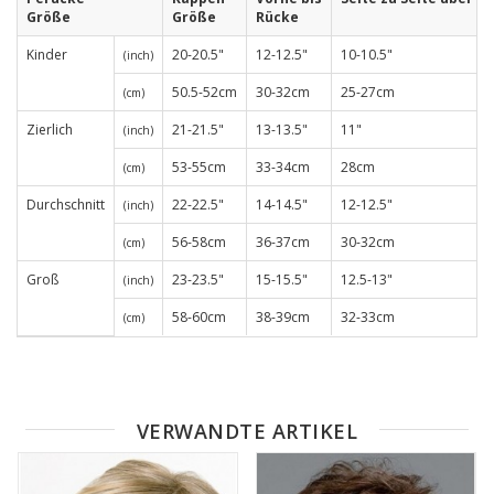
Größe
Größe
Rücke
Kinder
20-20.5"
12-12.5"
10-10.5"
(inch)
50.5-52cm
30-32cm
25-27cm
(cm)
Zierlich
21-21.5"
13-13.5"
11"
(inch)
53-55cm
33-34cm
28cm
(cm)
Durchschnitt
22-22.5"
14-14.5"
12-12.5"
(inch)
56-58cm
36-37cm
30-32cm
(cm)
Groß
23-23.5"
15-15.5"
12.5-13"
(inch)
58-60cm
38-39cm
32-33cm
(cm)
VERWANDTE ARTIKEL