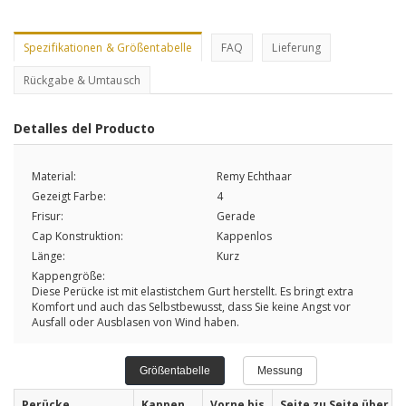
Spezifikationen & Größentabelle
FAQ
Lieferung
Rückgabe & Umtausch
Detalles del Producto
Material:
Remy Echthaar
Gezeigt Farbe:
4
Frisur:
Gerade
Cap Konstruktion:
Kappenlos
Länge:
Kurz
Kappengröße:
Diese Perücke ist mit elastistchem Gurt herstellt. Es bringt extra
Komfort und auch das Selbstbewusst, dass Sie keine Angst vor
Ausfall oder Ausblasen von Wind haben.
Größentabelle
Messung
Perücke
Kappen
Vorne bis
Seite zu Seite über St