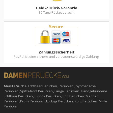
Geld-Zurück-Garantie
30 Tage Rückgaberecht
Zahlungssicherheit
PayPal ist eine sichere und vertrauenswürdige Zahlung.
Meiste Suche:
Echthaar Perücken
,
Perücken
,
Synthetische
Perücken
,
Spitzefront Perücken
,
Lange Perücken
,
Handgebundene
Echthaar Perücken
,
Blonde Perücken
,
Bob Perücken
,
Männer
Perücken
,
Promi Perücken
,
Lockige Perücken
,
Kurz Perücken
,
Mittle
Perücken