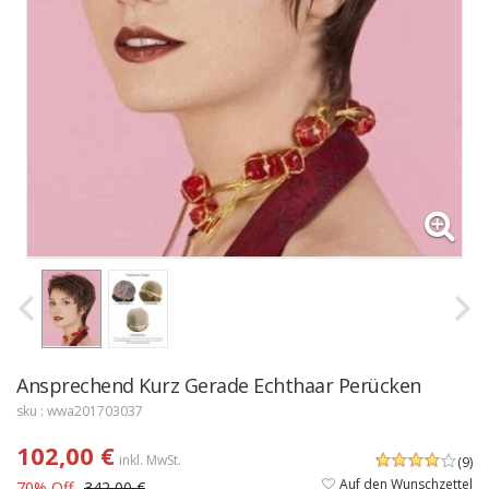
Ansprechend Kurz Gerade Echthaar Perücken
sku : wwa201703037
102,00 €
inkl. MwSt.
(9)
Auf den Wunschzettel
70% Off
342,00 €