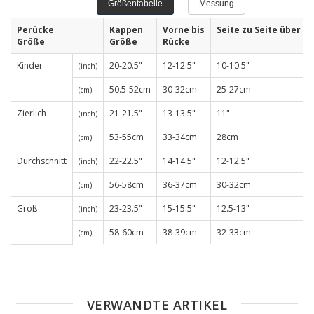
Größentabelle
Messung
Perücke
Kappen
Vorne bis
Seite zu Seite über St
Größe
Größe
Rücke
Kinder
20-20.5"
12-12.5"
10-10.5"
(inch)
50.5-52cm
30-32cm
25-27cm
(cm)
Zierlich
21-21.5"
13-13.5"
11"
(inch)
53-55cm
33-34cm
28cm
(cm)
Durchschnitt
22-22.5"
14-14.5"
12-12.5"
(inch)
56-58cm
36-37cm
30-32cm
(cm)
Groß
23-23.5"
15-15.5"
12.5-13"
(inch)
58-60cm
38-39cm
32-33cm
(cm)
VERWANDTE ARTIKEL