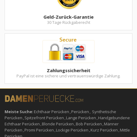
Geld-Zurück-Garantie
30 Tage Rückgaberecht
Zahlungssicherheit
PayPal ist eine sichere und vertrauenswürdige Zahlung.
Meiste Suche:
Echthaar Perücken
,
Perücken
,
Synthetische
Perücken
,
Spitzefront Perücken
,
Lange Perücken
,
Handgebundene
Echthaar Perücken
,
Blonde Perücken
,
Bob Perücken
,
Männer
Perücken
,
Promi Perücken
,
Lockige Perücken
,
Kurz Perücken
,
Mittle
Perücken