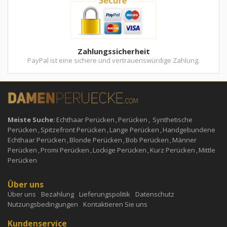
Zahlungssicherheit
PayPal ist eine sichere und vertrauenswürdige Zahlung.
Meiste Suche:
Echthaar Perücken
,
Perücken
,
Synthetische
Perücken
,
Spitzefront Perücken
,
Lange Perücken
,
Handgebundene
Echthaar Perücken
,
Blonde Perücken
,
Bob Perücken
,
Männer
Perücken
,
Promi Perücken
,
Lockige Perücken
,
Kurz Perücken
,
Mittle
Perücken
Über uns
Über uns
Bezahlung
Lieferungspolitik
Datenschutz
Nutzungsbedingungen
Kontaktieren Sie uns
Kundenservice