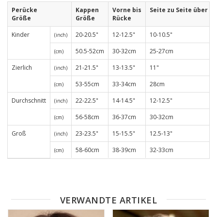
Perücke
Kappen
Vorne bis
Seite zu Seite über St
Größe
Größe
Rücke
Kinder
20-20.5"
12-12.5"
10-10.5"
(inch)
50.5-52cm
30-32cm
25-27cm
(cm)
Zierlich
21-21.5"
13-13.5"
11"
(inch)
53-55cm
33-34cm
28cm
(cm)
Durchschnitt
22-22.5"
14-14.5"
12-12.5"
(inch)
56-58cm
36-37cm
30-32cm
(cm)
Groß
23-23.5"
15-15.5"
12.5-13"
(inch)
58-60cm
38-39cm
32-33cm
(cm)
VERWANDTE ARTIKEL