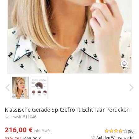
Klassische Gerade Spitzefront Echthaar Perücken
sku : wwh1511046
216,00 €
inkl. MwSt.
(80)
Auf den Wunschzettel
53% Off
463,00 €