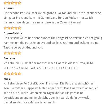
adams
Eine schöne Perücke sehr weich große Qualität und die Farbe ist super.So
ein guter Preis und kam mit Gummiband für den Rücken musste ich
nähen.Ich würde gerne eine andere in der Zukunft kaufen!
ChynaBsNda
Das ist sehr weich und sehr hübsch.Die Länge ist perfekt und es hat genug
Kämme, um die Perücke an Ort und Stelle zu sichern und es kam in einer
Tasche verpackt.Gut und voll.
Earlene
Ich liebe die Qualität der menschlichen Haare in dieser Firma, KEINE
SHEDDING, CAP MIT WIG CAP, ELASTIC FÜR TIGHTER FITZ
Mz_zi
Ich liebe diese Perücke!Gut den Preis wert.Die Farbe ist ein schöner
Ton.Die mittlere Kappe ist hinten angebracht.Das Haar wirkt länger, ich
liebe es.Die Haare kamen einen Tag früher an.Bis jetzt keine
Verwicklungen und minimale Schuppen.Ich werde definitiv wieder
bestellen.Nächstes Mal warte auf mich.