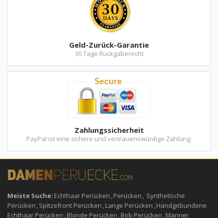
Geld-Zurück-Garantie
30 Tage Rückgaberecht
Zahlungssicherheit
PayPal ist eine sichere und vertrauenswürdige Zahlung.
Meiste Suche:
Echthaar Perücken
,
Perücken
,
Synthetische
Perücken
,
Spitzefront Perücken
,
Lange Perücken
,
Handgebundene
Echthaar Perücken
,
Blonde Perücken
,
Bob Perücken
,
Männer