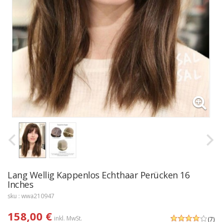
Lang Wellig Kappenlos Echthaar Perücken 16
Inches
sku : wwa210947
158,00 €
inkl. MwSt.
(7)