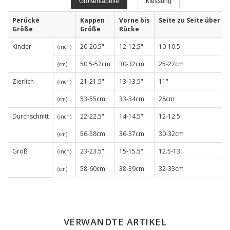
Größentabelle
Messung
Perücke
Kappen
Vorne bis
Seite zu Seite über St
Größe
Größe
Rücke
Kinder
20-20.5"
12-12.5"
10-10.5"
(inch)
50.5-52cm
30-32cm
25-27cm
(cm)
Zierlich
21-21.5"
13-13.5"
11"
(inch)
53-55cm
33-34cm
28cm
(cm)
Durchschnitt
22-22.5"
14-14.5"
12-12.5"
(inch)
56-58cm
36-37cm
30-32cm
(cm)
Groß
23-23.5"
15-15.5"
12.5-13"
(inch)
58-60cm
38-39cm
32-33cm
(cm)
VERWANDTE ARTIKEL