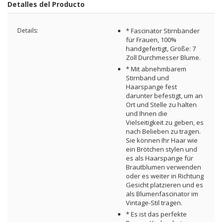
Detalles del Producto
Details:
* Fascinator Stirnbänder
für Frauen, 100%
handgefertigt, Größe: 7
Zoll Durchmesser Blume.
* Mit abnehmbarem
Stirnband und
Haarspange fest
darunter befestigt, um an
Ort und Stelle zu halten
und Ihnen die
Vielseitigkeit zu geben, es
nach Belieben zu tragen.
Sie können Ihr Haar wie
ein Brötchen stylen und
es als Haarspange für
Brautblumen verwenden
oder es weiter in Richtung
Gesicht platzieren und es
als Blumenfascinator im
Vintage-Stil tragen.
* Es ist das perfekte