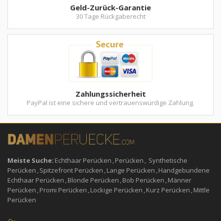
Geld-Zurück-Garantie
30 Tage Rückgaberecht
Zahlungssicherheit
PayPal ist eine sichere und vertrauenswürdige Zahlung.
Meiste Suche:
Echthaar Perücken
,
Perücken
,
Synthetische
Perücken
,
Spitzefront Perücken
,
Lange Perücken
,
Handgebundene
Echthaar Perücken
,
Blonde Perücken
,
Bob Perücken
,
Männer
Perücken
,
Promi Perücken
,
Lockige Perücken
,
Kurz Perücken
,
Mittle
Perücken