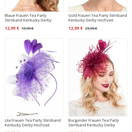
Blaue Frauen Tea Party
Gold Frauen Tea Party Stirnband
Stirnband Kentucky Derby
Kentucky Derby Hochzeit
Hochzeit Cocktail Flower Mesh
Cocktail Flower Mesh Federn
12,99 €
12,99 €
19,99 €
29,99 €
Federn Haarspange
Haarspange
Lila Frauen Tea Party Stirnband
Burgunder Frauen Tea Party
Kentucky Derby Hochzeit
Stirnband Kentucky Derby
Cocktail Flower Mesh Federn
Hochzeit Cocktail Flower Mesh