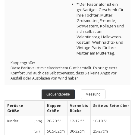
* Der Fascinator ist ein
großartiges Geschenk für
Ihre Tochter, Mutter,
Großmutter, Freunde,
Schwestern, Kollegen und
sich selbst am
Valentinstag, Halloween-
Kostüm, Weihnachts- und
Vintage-Party für Ihre
Mutter am Muttertag.
Kappengröße:
Diese Perücke ist mit elastistchem Gurt herstellt. Es bringt extra
Komfort und auch das Selbstbewusst, dass Sie keine Angst vor
Ausfall oder Ausblasen von Wind haben.
Größentabelle
Messung
Perücke
Kappen
Vorne bis
Seite zu Seite über St
Größe
Größe
Rücke
Kinder
20-20.5"
12-12.5"
10-10.5"
(inch)
50.5-52cm
30-32cm
25-27cm
(cm)