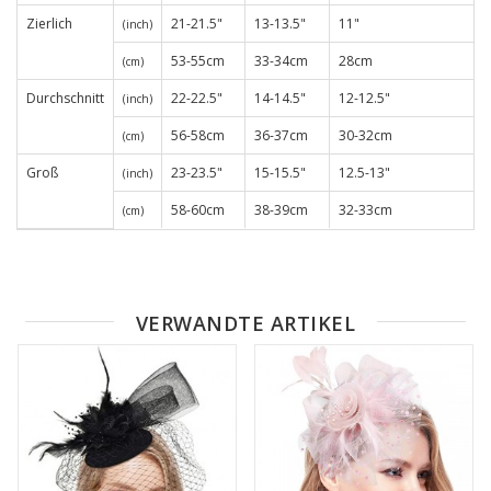
Zierlich
21-21.5"
13-13.5"
11"
(inch)
53-55cm
33-34cm
28cm
(cm)
Durchschnitt
22-22.5"
14-14.5"
12-12.5"
(inch)
56-58cm
36-37cm
30-32cm
(cm)
Groß
23-23.5"
15-15.5"
12.5-13"
(inch)
58-60cm
38-39cm
32-33cm
(cm)
VERWANDTE ARTIKEL