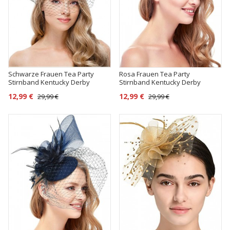
Schwarze Frauen Tea Party
Rosa Frauen Tea Party
Stirnband Kentucky Derby
Stirnband Kentucky Derby
Hochzeit Cocktail Flower Mesh
Hochzeit Cocktail Flower Mesh
12,99 €
12,99 €
29,99 €
29,99 €
Federn Haarspange
Federn Haarspange