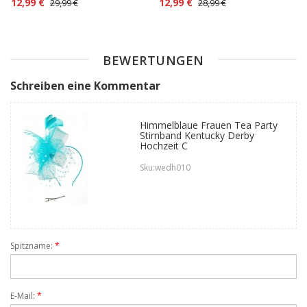
12,99 €
12,99 €
29,99 €
28,99 €
Haarspange
Federn Haarspange
BEWERTUNGEN
Schreiben eine Kommentar
Himmelblaue Frauen Tea Party
Stirnband Kentucky Derby
Hochzeit C
Sku:wedh010
Spitzname:
*
E-Mail:
*