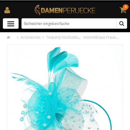
0
Accessories
Teeparty Hochzeitshüte
Himmelblaue Frauen Tea Party Stirnband Kentucky Derby Hochzeit C